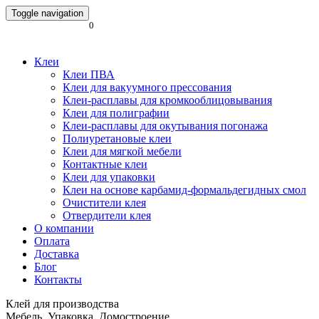
Toggle navigation
0
Клеи
Клеи ПВА
Клеи для вакуумного прессования
Клеи-расплавы для кромкооблицовывания
Клеи для полиграфии
Клеи-расплавы для окутывания погонажа
Полиуретановые клеи
Клеи для мягкой мебели
Контактные клеи
Клеи для упаковки
Клеи на основе карбамид-формальдегидных смол
Очистители клея
Отвердители клея
О компании
Оплата
Доставка
Блог
Контакты
Клей для производства
Мебель. Упаковка. Домостроение.