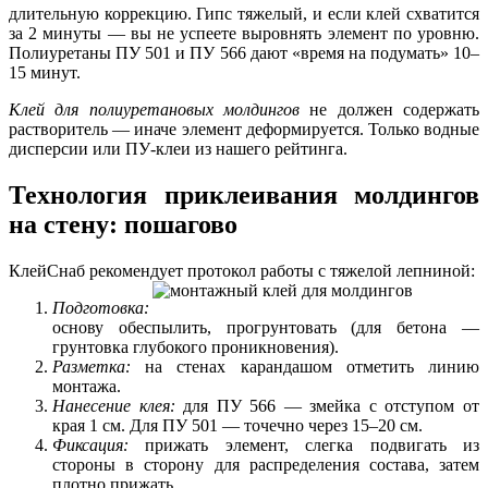
длительную коррекцию. Гипс тяжелый, и если клей схватится
за 2 минуты — вы не успеете выровнять элемент по уровню.
Полиуретаны ПУ 501 и ПУ 566 дают «время на подумать» 10–
15 минут.
Клей для полиуретановых молдингов
не должен содержать
растворитель — иначе элемент деформируется. Только водные
дисперсии или ПУ-клеи из нашего рейтинга.
Технология приклеивания молдингов
на стену: пошагово
КлейСнаб рекомендует протокол работы с тяжелой лепниной:
Подготовка:
основу обеспылить, прогрунтовать (для бетона —
грунтовка глубокого проникновения).
Разметка:
на стенах карандашом отметить линию
монтажа.
Нанесение клея:
для ПУ 566 — змейка с отступом от
края 1 см. Для ПУ 501 — точечно через 15–20 см.
Фиксация:
прижать элемент, слегка подвигать из
стороны в сторону для распределения состава, затем
плотно прижать.