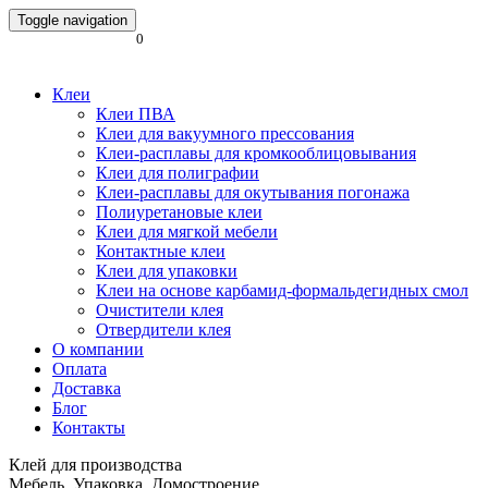
Toggle navigation
0
Клеи
Клеи ПВА
Клеи для вакуумного прессования
Клеи-расплавы для кромкооблицовывания
Клеи для полиграфии
Клеи-расплавы для окутывания погонажа
Полиуретановые клеи
Клеи для мягкой мебели
Контактные клеи
Клеи для упаковки
Клеи на основе карбамид-формальдегидных смол
Очистители клея
Отвердители клея
О компании
Оплата
Доставка
Блог
Контакты
Клей для производства
Мебель. Упаковка. Домостроение.