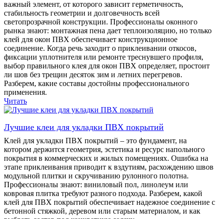
важный элемент, от которого зависит герметичность,
стабильность геометрии и долговечность всей
светопрозрачной конструкции. Профессионалы оконного
рынка знают: монтажная пена дает теплоизоляцию, но только
клей для окон ПВХ обеспечивает конструкционное
соединение. Когда речь заходит о приклеивании откосов,
фиксации уплотнителя или ремонте треснувшего профиля,
выбор правильного клея для окон ПВХ определяет, простоит
ли шов без трещин десяток зим и летних перегревов.
Разберем, какие составы достойны профессионального
применения.
Читать
Лучшие клеи для укладки ПВХ покрытий
Клей для укладки ПВХ покрытий – это фундамент, на
котором держится геометрия, эстетика и ресурс напольного
покрытия в коммерческих и жилых помещениях. Ошибка на
этапе приклеивания приводит к вздутиям, расхождению швов
модульной плитки и скручиванию рулонного полотна.
Профессионалы знают: виниловый пол, линолеум или
ковровая плитка требуют разного подхода. Разберем, какой
клей для ПВХ покрытий обеспечивает надежное соединение с
бетонной стяжкой, деревом или старым материалом, и как