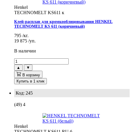
Henkel
TECHNOMELT KS611 к
Клей-расплав для кромкооблицовывания HENKEL
TECHNOMELT KS 611 (коричневый)
795
/кг.
19 875
/уп.
В наличии
▲
▼
В корзину
Купить в 1 клик
Код: 245
(49)
4
Henkel
TECHNOMELT KS611 RU б