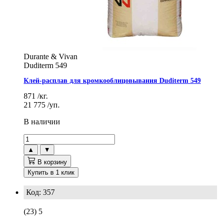
Durante & Vivan
Duditerm 549
Клей-расплав для кромкооблицовывания Duditerm 549
871
/кг.
21 775
/уп.
В наличии
▲
▼
В корзину
Купить в 1 клик
Код: 357
(23)
5