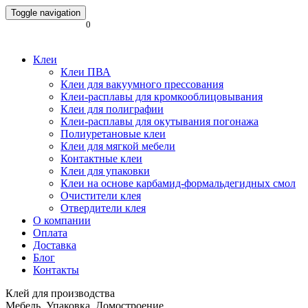
Toggle navigation
0
Клеи
Клеи ПВА
Клеи для вакуумного прессования
Клеи-расплавы для кромкооблицовывания
Клеи для полиграфии
Клеи-расплавы для окутывания погонажа
Полиуретановые клеи
Клеи для мягкой мебели
Контактные клеи
Клеи для упаковки
Клеи на основе карбамид-формальдегидных смол
Очистители клея
Отвердители клея
О компании
Оплата
Доставка
Блог
Контакты
Клей для производства
Мебель. Упаковка. Домостроение.