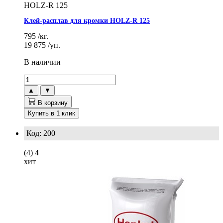
HOLZ-R 125
Клей-расплав для кромки HOLZ-R 125
795
/кг.
19 875
/уп.
В наличии
▲
▼
В корзину
Купить в 1 клик
Код: 200
(4)
4
хит