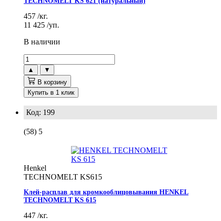
TECHNOMELT KS 621 (натуральный)
457
/кг.
11 425
/уп.
В наличии
▲
▼
В корзину
Купить в 1 клик
Код: 199
(58)
5
Henkel
TECHNOMELT KS615
Клей-расплав для кромкооблицовывания HENKEL
TECHNOMELT KS 615
447
/кг.