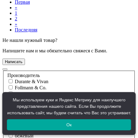
Первая
«
1
2
»
Последняя
Не нашли нужный товар?
Напишите нам и мы обязательно свяжеся с Вами.
Написать
Производитель
Durante & Vivan
Follmann & Co.
Henkel
Мы используем куки и Яндекс Метрику для наилучшего
Holz-R
Kleiberit
представления нашего сайта. Если Вы продолжите
использовать сайт, мы будем считать что Вас это устраивает.
Цвета
Ок
Желтый прозрачный
бежевый