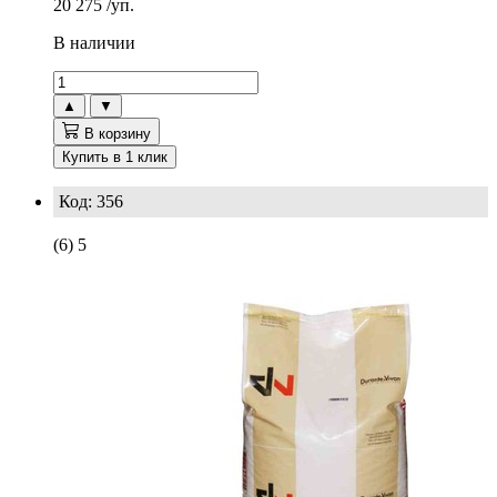
20 275
/уп.
В наличии
▲
▼
В корзину
Купить в 1 клик
Код: 356
(6)
5