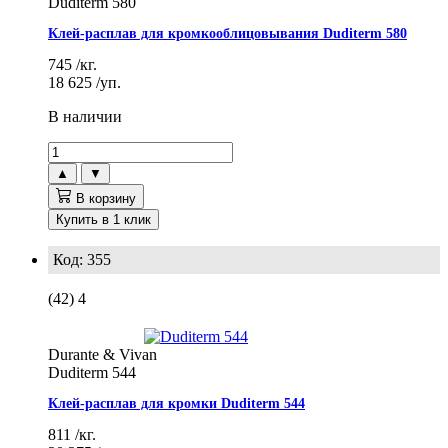
Duditerm 580
Клей-расплав для кромкооблицовывания Duditerm 580
745
/кг.
18 625
/уп.
В наличии
▲
▼
В корзину
Купить в 1 клик
Код: 355
(42)
4
Durante & Vivan
Duditerm 544
Клей-расплав для кромки Duditerm 544
811
/кг.