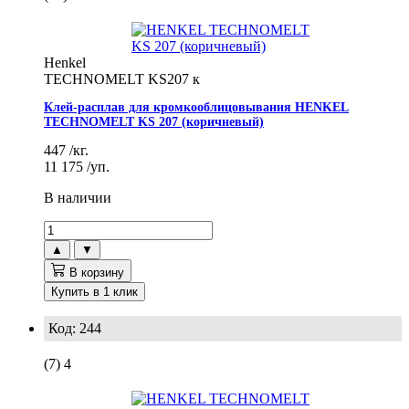
Henkel
TECHNOMELT KS207 к
Клей-расплав для кромкооблицовывания HENKEL
TECHNOMELT KS 207 (коричневый)
447
/кг.
11 175
/уп.
В наличии
▲
▼
В корзину
Купить в 1 клик
Код: 244
(7)
4