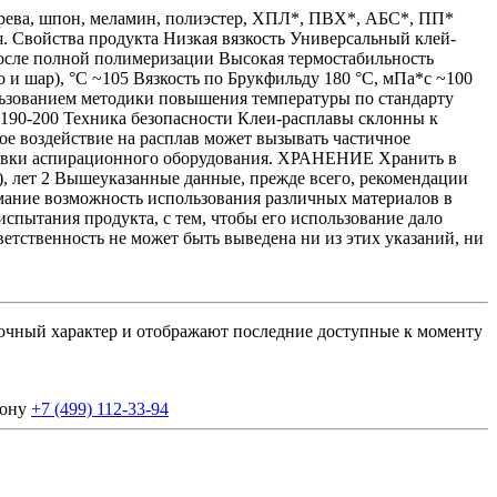
ерева, шпон, меламин, полиэстер, ХПЛ*, ПВХ*, АБС*, ПП*
. Свойства продукта Низкая вязкость Универсальный клей-
осле полной полимеризации Высокая термостабильность
и шар), °C ~105 Вязкость по Брукфильду 180 °C, мПа*с ~100
ользованием методики повышения температуры по стандарту
C 190-200 Техника безопасности Клеи-расплавы склонны к
ое воздействие на расплав может вызывать частичное
ановки аспирационного оборудования. ХРАНЕНИЕ Хранить в
), лет 2 Вышеуказанные данные, прежде всего, рекомендации
мание возможность использования различных материалов в
спытания продукта, с тем, чтобы его использование дало
етственность не может быть выведена ни из этих указаний, ни
вочный характер и отображают последние доступные к моменту
фону
+7 (499) 112-33-94