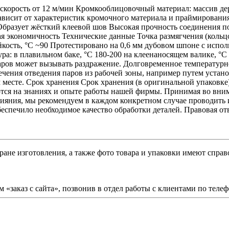
скорость от 12 м/мин Кромкооблицовочный материал: массив д
висит от характеристик кромочного материала и праймирования
бразует жёсткий клеевой шов Высокая прочность соединения п
 экономичность Технические данные Точка размягчения (кольцо 
ойкость, °C ~90 Протестировано на 0,6 мм дубовом шпоне с исп
ра: в плавильном баке, °C 180-200 на клеенаносящем валике, °
аров может вызывать раздражение. Долговременное температурн
печения отведения паров из рабочей зоны, например путем уст
 месте. Срок хранения Срок хранения (в оригинальной упаковке
ются на знаниях и опыте работы нашей фирмы. Принимая во вни
ияния, мы рекомендуем в каждом конкретном случае проводить и
спечило необходимое качество обработки деталей. Правовая отв
ране изготовления, а также фото товара и упаковки имеют спра
 «заказ с сайта», позвонив в отдел работы с клиентами по теле