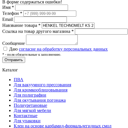
В форме содержаться ошибки!
Имя
*
Телефон
*
Email
Навзвание товара
*
Ссылка на товар другого магазина
*
Сообщение
Даю
согласие на обработку персональных данных
*
- поля обязательные к заполнению.
Отправить
Каталог
ПВА
Для вакуумного прессования
Для кромкооблицовывания
Для полиграфии
Для окутывания погонажа
Полиуретановые
Для мягкой мебели
Контактные
Для упаковки
Клеи на основе карбамид-формальдегидных смол