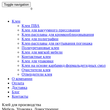
Toggle navigation
0
Клеи
Клеи ПВА
Клеи для вакуумного прессования
Клеи-расплавы для кромкооблицовывания
Клеи для полиграфии
Клеи-расплавы для окутывания погонажа
Полиуретановые клеи
Клеи для мягкой мебели
Контактные клеи
Клеи для упаковки
Клеи на основе карбамид-формальдегидных смол
Очистители клея
Отвердители клея
О компании
Оплата
Доставка
Блог
Контакты
Клей для производства
Мебель. Упаковка. Домостроение.