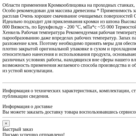
Области применения Кромкооблицовка на проходных станках, 
Особо рекомендован для массива древесины * Применимость за
расплав Очень хорошее смачивание очищаемых поверхностей О
Идеально подходит для приклеивания кромки из шпона Высокая
000 Вязкость, по Брукфильду - 200 °C, мПа*с ~55 000 Термост
Хенкель Рабочая температура Рекомендуемая рабочая температу
парообразованию даже впределах рабочих температур. Запах п
разложение клея. Поэтому необходимо принять меры для обес
плотно закрытой оригинальной упаковке в сухом и прохладном
относительно нанесения и использования продукта, основыва
различных условиях работы, находящихся вне сферы нашего вл
возможность применения желаемого способа производства и обе
из устной консультации.
Информация о технических характеристиках, комплектации, ст
публикации сведения.
Информация о доставке
Вы можете заказать доставку товара воспользовавшись сервисом
×
Быстрый заказ
Письмо успешно отправлено!