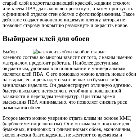
старый слой водоотталкивающей краской, жидким стеклом
или клеем ПВА, дать хорошо просохнуть, а затем приступать
к финишной отделке стен обоями с фотоизображением. Такое
действие создаст водонепроницаемую пленку, которая не
позволит старому покрытию размокнуть и окрасить новое.
Выбираем клей для обоев
Выбор
клеевого состава во многом зависит от того, с каким именно
материалом предстоит работать. Наиболее доступным,
бюджетным, удобным в использовании и универсальным
является клей ПВА. С его помощью можно клеить новые обои
на старые, если речь идет о материалах из бумаги либо
виниловых изделиях. Он демонстрирует отличную адгезию,
быстро высыхает, нетоксичен, устойчив к повышенной
влажности и перепадам температур. При этом время
высыхания ПВА минимально, что позволяет снизить риск
размокания обоев.
Второе место можно уверенно отдать клеям на основе КМЦ
(карбоксиметилцеллюлозы). Они оптимально подходят для
бумажных, виниловых и флизелиновых обоев, экономичны,
экологически благонадежны, не желтеют со временем и