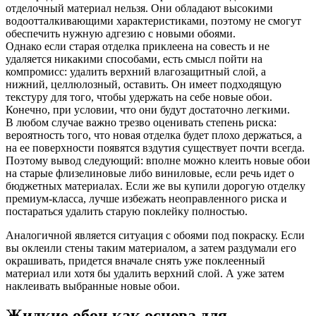
отделочный материал нельзя. Они обладают высокими
водоотталкивающими характеристиками, поэтому не смогут
обеспечить нужную адгезию с новыми обоями.
Однако если старая отделка приклеена на совесть и не
удаляется никакими способами, есть смысл пойти на
компромисс: удалить верхний влагозащитный слой, а
нижний, целлюлозный, оставить. Он имеет подходящую
текстуру для того, чтобы удержать на себе новые обои.
Конечно, при условии, что они будут достаточно легкими.
В любом случае важно трезво оценивать степень риска:
вероятность того, что новая отделка будет плохо держаться, а
на ее поверхности появятся вздутия существует почти всегда.
Поэтому вывод следующий: вполне можно клеить новые обои
на старые флизелиновые либо виниловые, если речь идет о
бюджетных материалах. Если же вы купили дорогую отделку
премиум-класса, лучше избежать неоправленного риска и
постараться удалить старую поклейку полностью.
Аналогичной является ситуация с обоями под покраску. Если
вы оклеили стены таким материалом, а затем раздумали его
окрашивать, придется вначале снять уже поклеенный
материал или хотя бы удалить верхний слой. А уже затем
наклеивать выбранные новые обои.
Жидкие обои как основа для