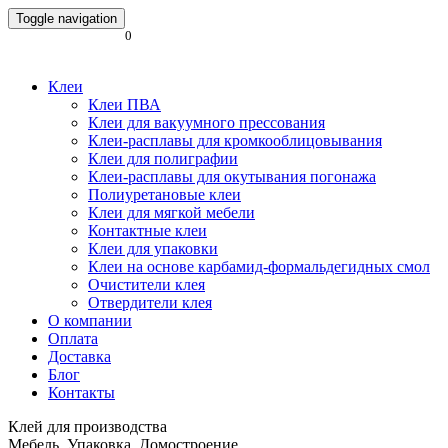
Toggle navigation
0
Клеи
Клеи ПВА
Клеи для вакуумного прессования
Клеи-расплавы для кромкооблицовывания
Клеи для полиграфии
Клеи-расплавы для окутывания погонажа
Полиуретановые клеи
Клеи для мягкой мебели
Контактные клеи
Клеи для упаковки
Клеи на основе карбамид-формальдегидных смол
Очистители клея
Отвердители клея
О компании
Оплата
Доставка
Блог
Контакты
Клей для производства
Мебель. Упаковка. Домостроение.