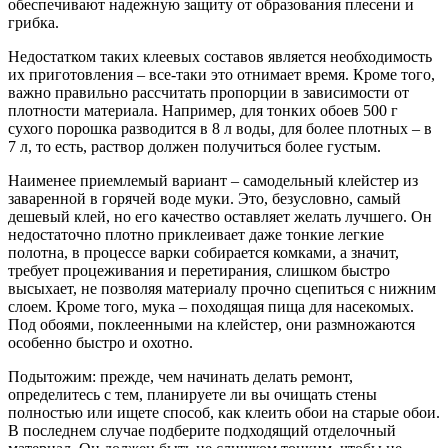
обеспечивают надежную защиту от образования плесени и
грибка.
Недостатком таких клеевых составов является необходимость
их приготовления – все-таки это отнимает время. Кроме того,
важно правильно рассчитать пропорции в зависимости от
плотности материала. Например, для тонких обоев 500 г
сухого порошка разводится в 8 л воды, для более плотных – в
7 л, то есть, раствор должен получиться более густым.
Наименее приемлемый вариант – самодельный клейстер из
заваренной в горячей воде муки. Это, безусловно, самый
дешевый клей, но его качество оставляет желать лучшего. Он
недостаточно плотно приклеивает даже тонкие легкие
полотна, в процессе варки собирается комками, а значит,
требует процеживания и перетирания, слишком быстро
высыхает, не позволяя материалу прочно сцепиться с нижним
слоем. Кроме того, мука – походящая пища для насекомых.
Под обоями, поклеенными на клейстер, они размножаются
особенно быстро и охотно.
Подытожим: прежде, чем начинать делать ремонт,
определитесь с тем, планируете ли вы очищать стены
полностью или ищете способ, как клеить обои на старые обои.
В последнем случае подберите подходящий отделочный