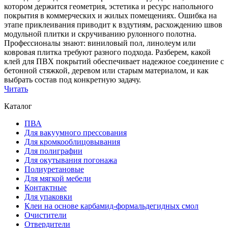
котором держится геометрия, эстетика и ресурс напольного
покрытия в коммерческих и жилых помещениях. Ошибка на
этапе приклеивания приводит к вздутиям, расхождению швов
модульной плитки и скручиванию рулонного полотна.
Профессионалы знают: виниловый пол, линолеум или
ковровая плитка требуют разного подхода. Разберем, какой
клей для ПВХ покрытий обеспечивает надежное соединение с
бетонной стяжкой, деревом или старым материалом, и как
выбрать состав под конкретную задачу.
Читать
Каталог
ПВА
Для вакуумного прессования
Для кромкооблицовывания
Для полиграфии
Для окутывания погонажа
Полиуретановые
Для мягкой мебели
Контактные
Для упаковки
Клеи на основе карбамид-формальдегидных смол
Очистители
Отвердители