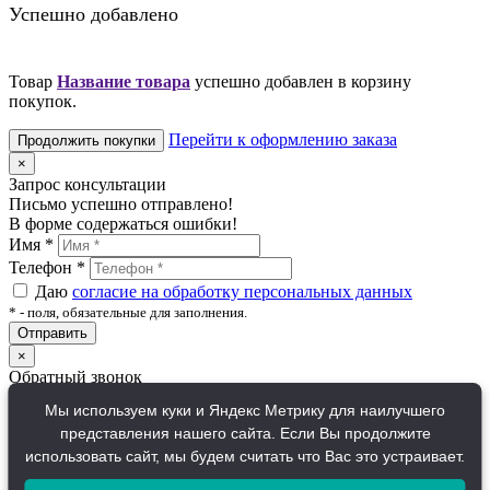
Успешно добавлено
Товар
Название товара
успешно добавлен в корзину
покупок.
Перейти к оформлению заказа
Продолжить покупки
×
Запрос консультации
Письмо успешно отправлено!
В форме содержаться ошибки!
Имя
*
Телефон
*
Даю
согласие на обработку персональных данных
*
- поля, обязательные для заполнения.
Отправить
×
Обратный звонок
Письмо успешно отправлено!
Мы используем куки и Яндекс Метрику для наилучшего
В форме содержаться ошибки!
представления нашего сайта. Если Вы продолжите
Имя
*
использовать сайт, мы будем считать что Вас это устраивает.
Телефон
*
Даю
согласие на обработку персональных данных