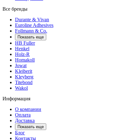
Все бренды
Durante & Vivan
Euroline Adhesives
Follmann & Co.
Показать еще
HB Fuller
Henkel
Holz-R
Homakoll
Jowat
Kleiberit
Kleyberg
Titebond
Wakol
Информация
О компании
Оплата
Доставка
Показать еще
Блог
Контакты