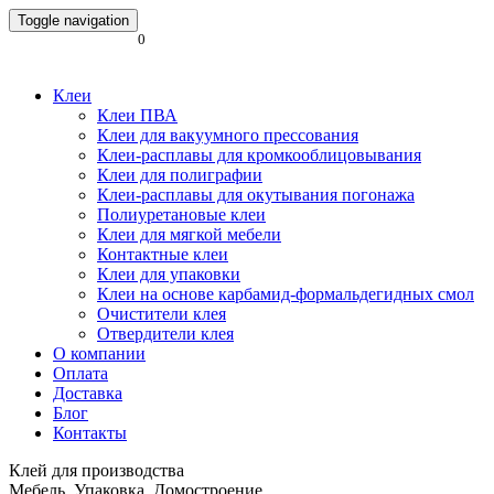
Toggle navigation
0
Клеи
Клеи ПВА
Клеи для вакуумного прессования
Клеи-расплавы для кромкооблицовывания
Клеи для полиграфии
Клеи-расплавы для окутывания погонажа
Полиуретановые клеи
Клеи для мягкой мебели
Контактные клеи
Клеи для упаковки
Клеи на основе карбамид-формальдегидных смол
Очистители клея
Отвердители клея
О компании
Оплата
Доставка
Блог
Контакты
Клей для производства
Мебель. Упаковка. Домостроение.