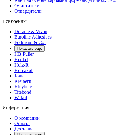
Клеи на основе карбамид-формальдегидных смол
Очистители
Отвердители
Все бренды
Durante & Vivan
Euroline Adhesives
Follmann & Co.
Показать еще
HB Fuller
Henkel
Holz-R
Homakoll
Jowat
Kleiberit
Kleyberg
Titebond
Wakol
Информация
О компании
Оплата
Доставка
Показать еще