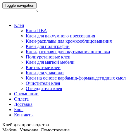
Toggle navigation
0
Клеи
Клеи ПВА
Клеи для вакуумного прессования
Клеи-расплавы для кромкооблицовывания
Клеи для полиграфии
Клеи-расплавы для окутывания погонажа
Полиуретановые клеи
Клеи для мягкой мебели
Контактные клеи
Клеи для упаковки
Клеи на основе карбамид-формальдегидных смол
Очистители клея
Отвердители клея
О компании
Оплата
Доставка
Блог
Контакты
Клей для производства
Мебель. Упаковка. Домостроение.