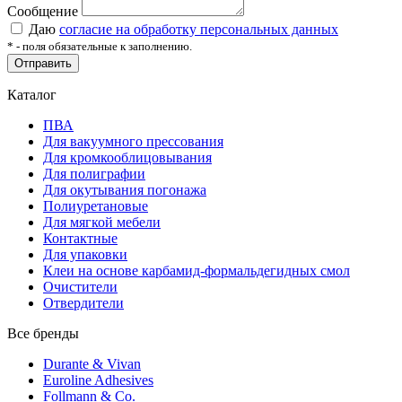
Сообщение
Даю
согласие на обработку персональных данных
*
- поля обязательные к заполнению.
Отправить
Каталог
ПВА
Для вакуумного прессования
Для кромкооблицовывания
Для полиграфии
Для окутывания погонажа
Полиуретановые
Для мягкой мебели
Контактные
Для упаковки
Клеи на основе карбамид-формальдегидных смол
Очистители
Отвердители
Все бренды
Durante & Vivan
Euroline Adhesives
Follmann & Co.