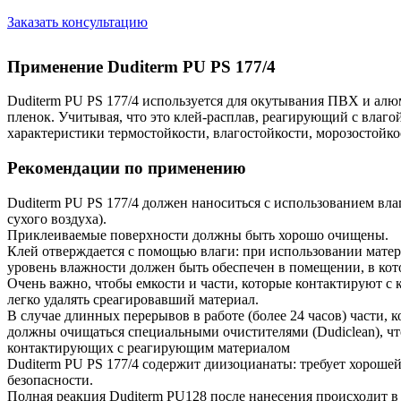
Заказать консультацию
Применение Duditerm PU PS 177/4
Duditerm PU PS 177/4 используется для окутывания ПВХ и а
пленок. Учитывая, что это клей-расплав, реагирующий с влаго
характеристики термостойкости, влагостойкости, морозостойко
Рекомендации по применению
Duditerm PU PS 177/4 должен наноситься с использованием вла
сухого воздуха).
Приклеиваемые поверхности должны быть хорошо очищены.
Клей отверждается с помощью влаги: при использовании матер
уровень влажности должен быть обеспечен в помещении, в кот
Очень важно, чтобы емкости и части, которые контактируют с
легко удалять среагировавший материал.
В случае длинных перерывов в работе (более 24 часов) части, 
должны очищаться специальными очистителями (Dudiclean), чт
контактирующих с реагирующим материалом
Duditerm PU PS 177/4 содержит диизоцианаты: требует хорошей
безопасности.
Полная реакция Duditerm PU128 после нанесения происходит в 