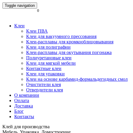
Toggle navigation
0
Клеи
Клеи ПВА
Клеи для вакуумного прессования
Клеи-расплавы для кромкооблицовывания
Клеи для полиграфии
Клеи-расплавы для окутывания погонажа
Полиуретановые клеи
Клеи для мягкой мебели
Контактные клеи
Клеи для упаковки
Клеи на основе карбамид-формальдегидных смол
Очистители клея
Отвердители клея
О компании
Оплата
Доставка
Блог
Контакты
Клей для производства
Мебель. Упаковка. Домостроение.