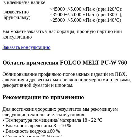
в клеянке/на валике
~45000+/-5.000 мПа·с (при 120°C);
вязкость (по
~35000+/-5.000 мПа·с (при 130°C);
Брукфильду)
~25000+/-5.000 мПа·с (при 140°C)
Вы можете заказать у нас образцы, пробную партию или
консультацию
Заказать консультацию
Область применения FOLCO MELT PU-W 760
Облицовывание профильно-погонажных изделий из ПВХ,
алюминия и древесных материалов полимерными пленками,
декоративной бумагой и шпоном.
Рекомендации по применению
Для достижения хороших результатов мы рекомендуем
следующие технологиче- ские условия:
• Температура помещения/ материала 18 - 22 °C
• Влажность древесины 8 – 10 %
• Влажность воздуха ≥60 %
• Средний расход 40-60 г/м2