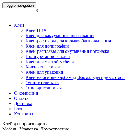
Toggle navigation
0
Клеи
Клеи ПВА
Клеи для вакуумного прессования
Клеи-расплавы для кромкооблицовывания
Клеи для полиграфии
Клеи-расплавы для окутывания погонажа
Полиуретановые клеи
Клеи для мягкой мебели
Контактные клеи
Клеи для упаковки
Клеи на основе карбамид-формальдегидных смол
Очистители клея
Отвердители клея
О компании
Оплата
Доставка
Блог
Контакты
Клей для производства
Мебель. Упаковка. Домостроение.