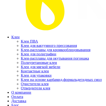
Клеи
Клеи ПВА
Клеи для вакуумного прессования
Клеи-расплавы для кромкооблицовывания
Клеи для полиграфии
Клеи-расплавы для окутывания погонажа
Полиуретановые клеи
Клеи для мягкой мебели
Контактные клеи
Клеи для упаковки
Клеи на основе карбамид-формальдегидных смол
Очистители клея
Отвердители клея
О компании
Оплата
Доставка
Блог