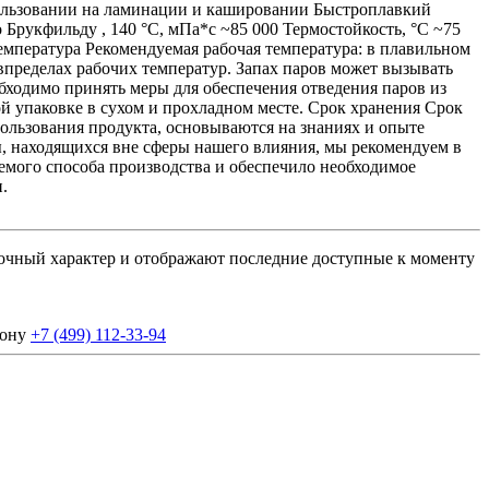
спользовании на ламинации и кашировании Быстроплавкий
Брукфильду , 140 °C, мПа*с ~85 000 Термостойкость, °C ~75
емпература Рекомендуемая рабочая температура: в плавильном
впределах рабочих температур. Запах паров может вызывать
бходимо принять меры для обеспечения отведения паров из
 упаковке в сухом и прохладном месте. Срок хранения Срок
пользования продукта, основываются на знаниях и опыте
, находящихся вне сферы нашего влияния, мы рекомендуем в
емого способа производства и обеспечило необходимое
.
вочный характер и отображают последние доступные к моменту
фону
+7 (499) 112-33-94