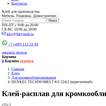
Контакты
Клей для производства
Мебель. Упаковка. Домостроение.
Поиск
ПН-ПТ с 9:00 до 20:00
СБ-ВС 10:00 до 20:00
kley@kleysnab.ru
+7 (499) 112-33-94
заказать звонок
Корзина
0
Корзина
перейти
Главная
Клеи
Для кромкооблицовывания
HENKEL TECHNOMELT KS 224/2 (коричневый)
Клей-расплав для кромкооб
(25)
5