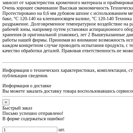
зависит от характеристик кромочного материала и праймиров
Очень хорошее смачивание Высокая экономичность Технические 
Протестировано на 0,6 мм дубовом шпоне с использованием ме
баке, °C 120-140 на клеенаносящем валике, °C 120-140 Техник
раздражение. Долговременное температурное воздействие на р
рабочей зоны, например путем установки аспирационного обо
хранения (в оригинальной упаковке), лет 2 Вышеуказанные да
работы нашей фирмы. Принимая во внимание возможность испо
каждом конкретном случае проводить испытания продукта, с т
качество обработки деталей. Правовая ответственность не може
Информация о технических характеристиках, комплектации, ст
публикации сведения.
Информация о доставке
Вы можете заказать доставку товара воспользовавшись сервисом
×
Быстрый заказ
Письмо успешно отправлено!
В форме содержаться ошибки!
шт.