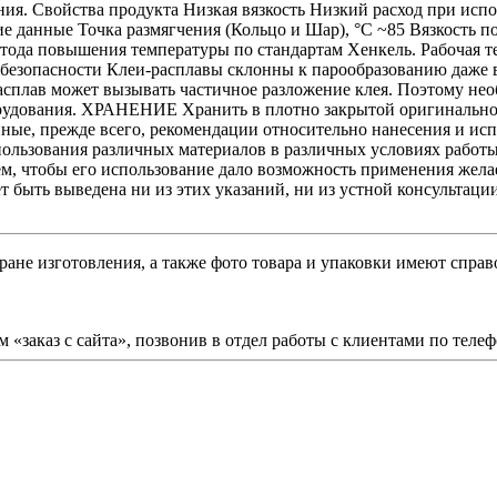
ания. Свойства продукта Низкая вязкость Низкий расход при и
данные Точка размягчения (Кольцо и Шар), °C ~85 Вязкость по 
тода повышения температуры по стандартам Хенкель. Рабочая т
а безопасности Клеи-расплавы склонны к парообразованию даже 
асплав может вызывать частичное разложение клея. Поэтому нео
рудования. ХРАНЕНИЕ Хранить в плотно закрытой оригинальной
нные, прежде всего, рекомендации относительно нанесения и ис
льзования различных материалов в различных условиях работы
ем, чтобы его использование дало возможность применения жела
т быть выведена ни из этих указаний, ни из устной консультации
ране изготовления, а также фото товара и упаковки имеют спра
 «заказ с сайта», позвонив в отдел работы с клиентами по теле