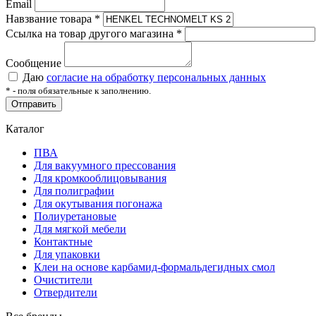
Email
Навзвание товара
*
Ссылка на товар другого магазина
*
Сообщение
Даю
согласие на обработку персональных данных
*
- поля обязательные к заполнению.
Отправить
Каталог
ПВА
Для вакуумного прессования
Для кромкооблицовывания
Для полиграфии
Для окутывания погонажа
Полиуретановые
Для мягкой мебели
Контактные
Для упаковки
Клеи на основе карбамид-формальдегидных смол
Очистители
Отвердители