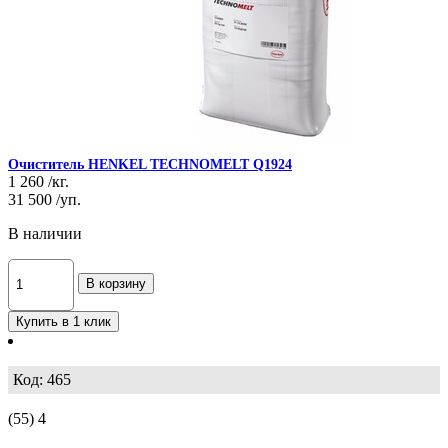
Очиститель HENKEL TECHNOMELT Q1924
1 260
/кг.
31 500
/уп.
В наличии
В корзину
Купить в 1 клик
Код: 465
(55)
4