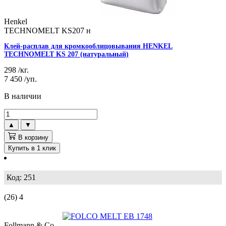
Henkel
TECHNOMELT KS207 н
Клей-расплав для кромкооблицовывания HENKEL
TECHNOMELT KS 207 (натуральный)
298
/кг.
7 450
/уп.
В наличии
▲
▼
В корзину
Купить в 1 клик
Код: 251
(26)
4
Follmann & Co.