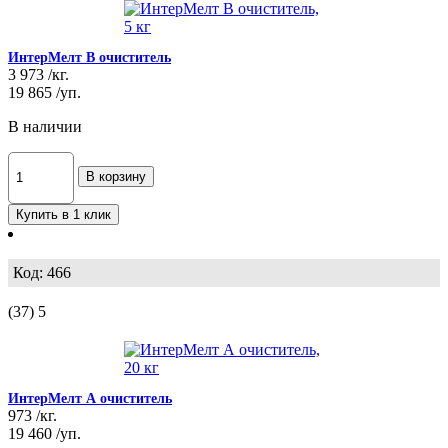
ИнтерМелт В очиститель
3 973
/кг.
19 865
/уп.
В наличии
В корзину
Купить в 1 клик
Код: 466
(37)
5
ИнтерМелт А очиститель
973
/кг.
19 460
/уп.