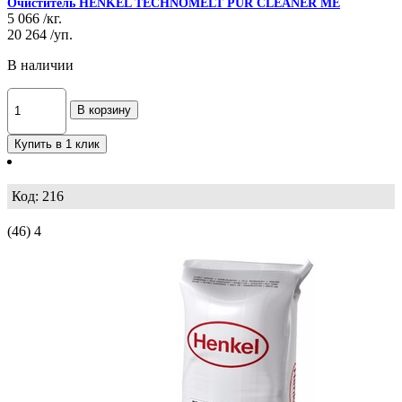
Очиститель HENKEL TECHNOMELT PUR CLEANER ME
5 066
/кг.
20 264
/уп.
В наличии
В корзину
Купить в 1 клик
Код: 216
(46)
4