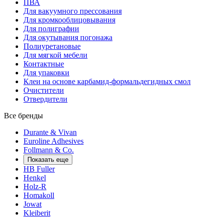
ПВА
Для вакуумного прессования
Для кромкооблицовывания
Для полиграфии
Для окутывания погонажа
Полиуретановые
Для мягкой мебели
Контактные
Для упаковки
Клеи на основе карбамид-формальдегидных смол
Очистители
Отвердители
Все бренды
Durante & Vivan
Euroline Adhesives
Follmann & Co.
Показать еще
HB Fuller
Henkel
Holz-R
Homakoll
Jowat
Kleiberit