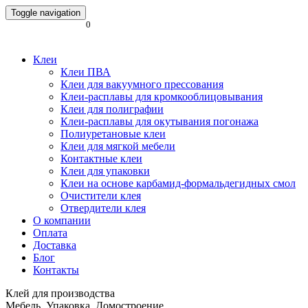
Toggle navigation
0
Клеи
Клеи ПВА
Клеи для вакуумного прессования
Клеи-расплавы для кромкооблицовывания
Клеи для полиграфии
Клеи-расплавы для окутывания погонажа
Полиуретановые клеи
Клеи для мягкой мебели
Контактные клеи
Клеи для упаковки
Клеи на основе карбамид-формальдегидных смол
Очистители клея
Отвердители клея
О компании
Оплата
Доставка
Блог
Контакты
Клей для производства
Мебель. Упаковка. Домостроение.