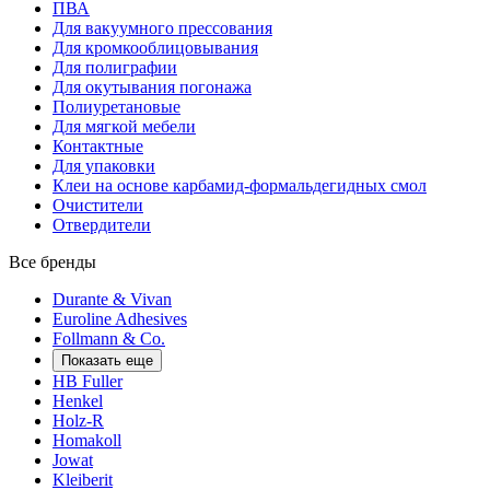
ПВА
Для вакуумного прессования
Для кромкооблицовывания
Для полиграфии
Для окутывания погонажа
Полиуретановые
Для мягкой мебели
Контактные
Для упаковки
Клеи на основе карбамид-формальдегидных смол
Очистители
Отвердители
Все бренды
Durante & Vivan
Euroline Adhesives
Follmann & Co.
Показать еще
HB Fuller
Henkel
Holz-R
Homakoll
Jowat
Kleiberit