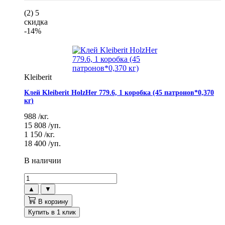
(2)
5
скидка
-14%
Kleiberit
Клей Kleiberit HolzHer 779.6, 1 коробка (45 патронов*0,370
кг)
988
/кг.
15 808
/уп.
1 150
/кг.
18 400
/уп.
В наличии
▲
▼
В корзину
Купить в 1 клик