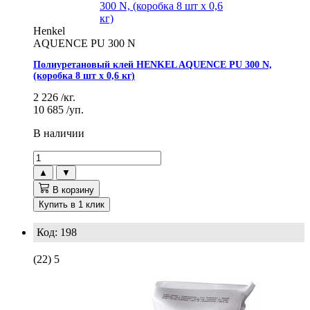
Henkel
AQUENCE PU 300 N
Полиуретановый клей HENKEL AQUENCE PU 300 N,
(коробка 8 шт х 0,6 кг)
2 226
/кг.
10 685
/уп.
В наличии
▲
▼
В корзину
Купить в 1 клик
Код: 198
(22)
5