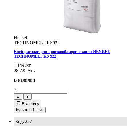
Henkel
TECHNOMELT KS922
Клей-расплав для кромкооблицовывания HENKEL
TECHNOMELT KS 922
1 149
/кг.
28 725
/уп.
В наличии
▲
▼
В корзину
Купить в 1 клик
Код: 227