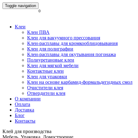
Toggle navigation
0
Клеи
Клеи ПВА
Клеи для вакуумного прессования
Клеи-расплавы для кромкооблицовывания
Клеи для полиграфии
Клеи-расплавы для окутывания погонажа
Полиуретановые клеи
Клеи для мягкой мебели
Контактные клеи
Клеи для упаковки
Клеи на основе карбамид-формальдегидных смол
Очистители клея
Отвердители клея
О компании
Оплата
Доставка
Блог
Контакты
Клей для производства
Мебель. Упаковка. Домостроение.