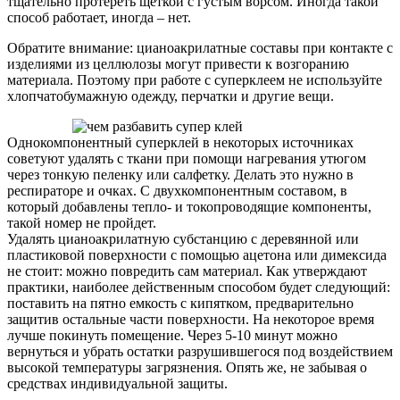
тщательно протереть щеткой с густым ворсом. Иногда такой
способ работает, иногда – нет.
Обратите внимание: цианоакрилатные составы при контакте с
изделиями из целлюлозы могут привести к возгоранию
материала. Поэтому при работе с суперклеем не используйте
хлопчатобумажную одежду, перчатки и другие вещи.
Однокомпонентный суперклей в некоторых источниках
советуют удалять с ткани при помощи нагревания утюгом
через тонкую пеленку или салфетку. Делать это нужно в
респираторе и очках. С двухкомпонентным составом, в
который добавлены тепло- и токопроводящие компоненты,
такой номер не пройдет.
Удалять цианоакрилатную субстанцию с деревянной или
пластиковой поверхности с помощью ацетона или димексида
не стоит: можно повредить сам материал. Как утверждают
практики, наиболее действенным способом будет следующий:
поставить на пятно емкость с кипятком, предварительно
защитив остальные части поверхности. На некоторое время
лучше покинуть помещение. Через 5-10 минут можно
вернуться и убрать остатки разрушившегося под воздействием
высокой температуры загрязнения. Опять же, не забывая о
средствах индивидуальной защиты.