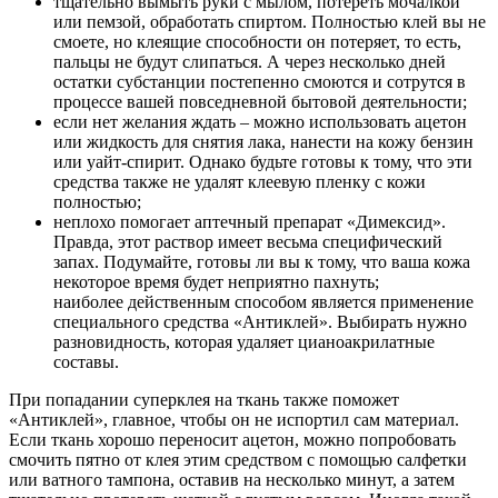
тщательно вымыть руки с мылом, потереть мочалкой
или пемзой, обработать спиртом. Полностью клей вы не
смоете, но клеящие способности он потеряет, то есть,
пальцы не будут слипаться. А через несколько дней
остатки субстанции постепенно смоются и сотрутся в
процессе вашей повседневной бытовой деятельности;
если нет желания ждать – можно использовать ацетон
или жидкость для снятия лака, нанести на кожу бензин
или уайт-спирит. Однако будьте готовы к тому, что эти
средства также не удалят клеевую пленку с кожи
полностью;
неплохо помогает аптечный препарат «Димексид».
Правда, этот раствор имеет весьма специфический
запах. Подумайте, готовы ли вы к тому, что ваша кожа
некоторое время будет неприятно пахнуть;
наиболее действенным способом является применение
специального средства «Антиклей». Выбирать нужно
разновидность, которая удаляет цианоакрилатные
составы.
При попадании суперклея на ткань также поможет
«Антиклей», главное, чтобы он не испортил сам материал.
Если ткань хорошо переносит ацетон, можно попробовать
смочить пятно от клея этим средством с помощью салфетки
или ватного тампона, оставив на несколько минут, а затем