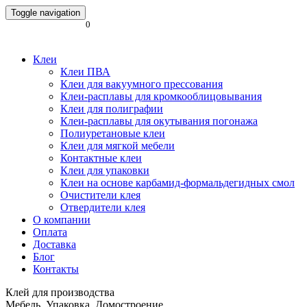
Toggle navigation
0
Клеи
Клеи ПВА
Клеи для вакуумного прессования
Клеи-расплавы для кромкооблицовывания
Клеи для полиграфии
Клеи-расплавы для окутывания погонажа
Полиуретановые клеи
Клеи для мягкой мебели
Контактные клеи
Клеи для упаковки
Клеи на основе карбамид-формальдегидных смол
Очистители клея
Отвердители клея
О компании
Оплата
Доставка
Блог
Контакты
Клей для производства
Мебель. Упаковка. Домостроение.