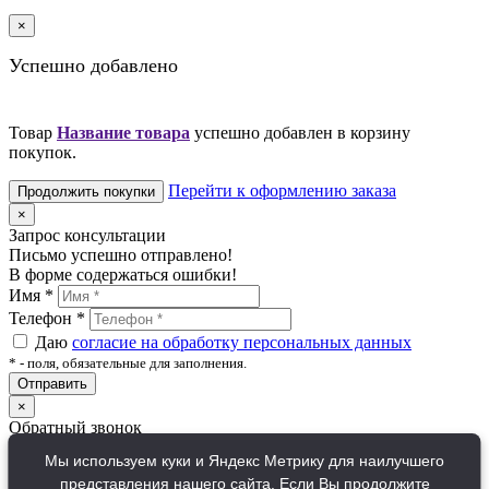
×
Успешно добавлено
Товар
Название товара
успешно добавлен в корзину
покупок.
Перейти к оформлению заказа
Продолжить покупки
×
Запрос консультации
Письмо успешно отправлено!
В форме содержаться ошибки!
Имя
*
Телефон
*
Даю
согласие на обработку персональных данных
*
- поля, обязательные для заполнения.
Отправить
×
Обратный звонок
Письмо успешно отправлено!
Мы используем куки и Яндекс Метрику для наилучшего
В форме содержаться ошибки!
представления нашего сайта. Если Вы продолжите
Имя
*