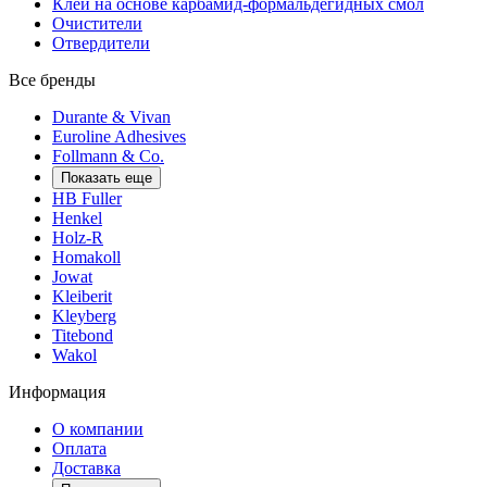
Клеи на основе карбамид-формальдегидных смол
Очистители
Отвердители
Все бренды
Durante & Vivan
Euroline Adhesives
Follmann & Co.
Показать еще
HB Fuller
Henkel
Holz-R
Homakoll
Jowat
Kleiberit
Kleyberg
Titebond
Wakol
Информация
О компании
Оплата
Доставка