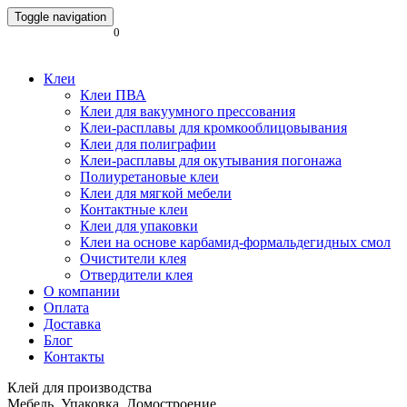
Toggle navigation
0
Клеи
Клеи ПВА
Клеи для вакуумного прессования
Клеи-расплавы для кромкооблицовывания
Клеи для полиграфии
Клеи-расплавы для окутывания погонажа
Полиуретановые клеи
Клеи для мягкой мебели
Контактные клеи
Клеи для упаковки
Клеи на основе карбамид-формальдегидных смол
Очистители клея
Отвердители клея
О компании
Оплата
Доставка
Блог
Контакты
Клей для производства
Мебель. Упаковка. Домостроение.