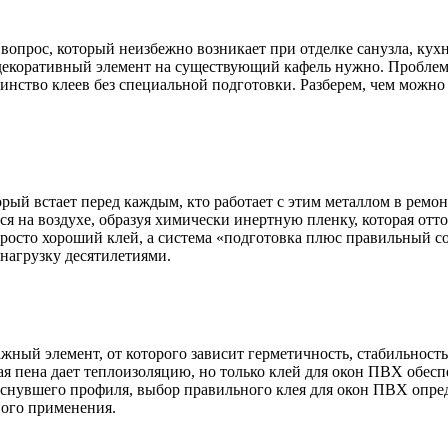
вопрос, который неизбежно возникает при отделке санузла, кух
декоративный элемент на существующий кафель нужно. Проблема 
ьшинство клеев без специальной подготовки. Разберем, чем можн
ый встает перед каждым, кто работает с этим металлом в ремо
ся на воздухе, образуя химически инертную пленку, которая от
осто хороший клей, а система «подготовка плюс правильный со
нагрузку десятилетиями.
жный элемент, от которого зависит герметичность, стабильност
 пена дает теплоизоляцию, но только клей для окон ПВХ обеспе
снувшего профиля, выбор правильного клея для окон ПВХ опреде
ного применения.