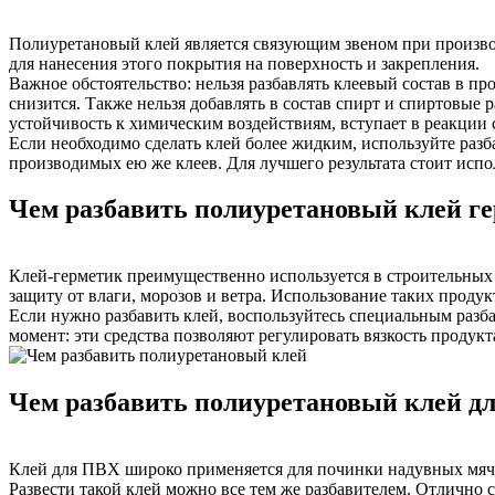
Полиуретановый клей является связующим звеном при производ
для нанесения этого покрытия на поверхность и закрепления.
Важное обстоятельство: нельзя разбавлять клеевый состав в пр
снизится. Также нельзя добавлять в состав спирт и спиртовые р
устойчивость к химическим воздействиям, вступает в реакции 
Если необходимо сделать клей более жидким, используйте разб
производимых ею же клеев. Для лучшего результата стоит исп
Чем разбавить полиуретановый клей г
Клей-герметик преимущественно используется в строительных 
защиту от влаги, морозов и ветра. Использование таких продук
Если нужно разбавить клей, воспользуйтесь специальным разб
момент: эти средства позволяют регулировать вязкость продукт
Чем разбавить полиуретановый клей д
Клей для ПВХ широко применяется для починки надувных мячей
Развести такой клей можно все тем же разбавителем. Отлично с