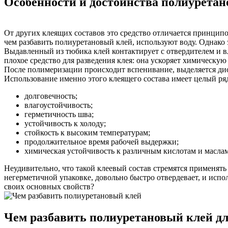
Особенности и достоинства полиуретан
От других клеящих составов это средство отличается принцип
чем разбавить полиуретановый клей, используют воду. Однако 
Выдавленный из тюбика клей контактирует с отвердителем и вл
плохое средство для разведения клея: она ускоряет химическ
После полимеризации происходит вспенивание, выделяется дио
Использование именно этого клеящего состава имеет целый ря
долговечность;
влагоустойчивость;
герметичность шва;
устойчивость к холоду;
стойкость к высоким температурам;
продолжительное время рабочей выдержки;
химическая устойчивость к различным кислотам и маслам
Неудивительно, что такой клеевый состав стремятся применят
негерметичной упаковке, довольно быстро отвердевает, и испо
своих основных свойств?
Чем разбавить полиуретановый клей д