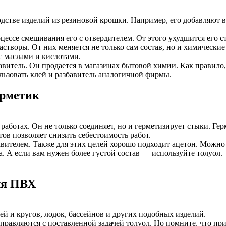
стве изделий из резиновой крошки. Например, его добавляют в
оцессе смешивания его с отвердителем. От этого ухудшится его с
астворы. От них меняется не только сам состав, но и химические
с маслами и кислотами.
авитель. Он продается в магазинах бытовой химии. Как правило
ользовать клей и разбавитель аналогичной фирмы.
ерметик
работах. Он не только соединяет, но и герметизирует стыки. Ге
тов позволяет снизить себестоимость работ.
авителем. Также для этих целей хорошо подходит ацетон. Можно
а. А если вам нужен более густой состав — используйте толуол.
ля ПВХ
 и кругов, лодок, бассейнов и других подобных изделий.
правляются с поставленной задачей толуол. Но помните, что при