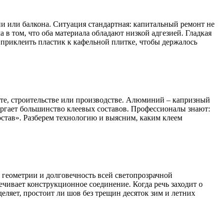
ни или балкона. Ситуация стандартная: капитальный ремонт не
в том, что оба материала обладают низкой адгезией. Гладкая
о приклеить пластик к кафельной плитке, чтобы держалось
нте, строительстве или производстве. Алюминий – капризный
торгает большинство клеевых составов. Профессионалы знают:
став». Разберем технологию и выясним, каким клеем
ь геометрии и долговечность всей светопрозрачной
чивает конструкционное соединение. Когда речь заходит о
ляет, простоит ли шов без трещин десяток зим и летних