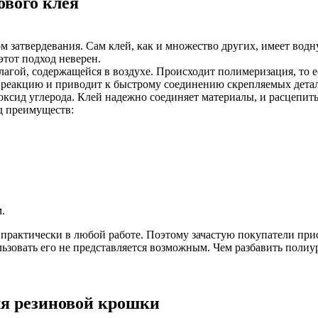
ового клея
ом затвердевания. Сам клей, как и множество других, имеет вод
этот подход неверен.
агой, содержащейся в воздухе. Происходит полимеризация, то е
ую реакцию и приводит к быстрому соединению скрепляемых дет
ксид углерода. Клей надежно соединяет материалы, и расцепить
д преимуществ:
.
ь практически в любой работе. Поэтому зачастую покупатели пр
льзовать его не представляется возможным. Чем разбавить полиу
ля резиновой крошки