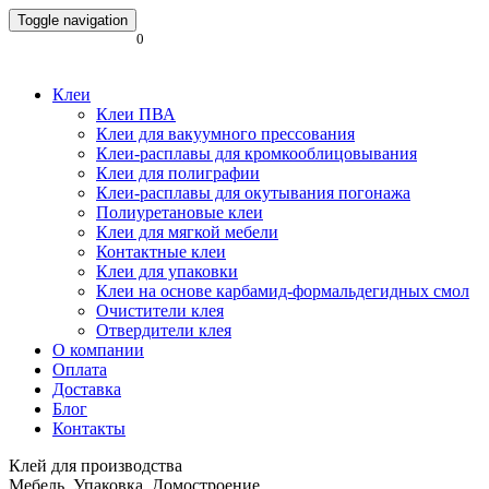
Toggle navigation
0
Клеи
Клеи ПВА
Клеи для вакуумного прессования
Клеи-расплавы для кромкооблицовывания
Клеи для полиграфии
Клеи-расплавы для окутывания погонажа
Полиуретановые клеи
Клеи для мягкой мебели
Контактные клеи
Клеи для упаковки
Клеи на основе карбамид-формальдегидных смол
Очистители клея
Отвердители клея
О компании
Оплата
Доставка
Блог
Контакты
Клей для производства
Мебель. Упаковка. Домостроение.